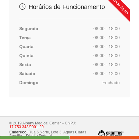
Fechado Agora
Endoscopia Digestiva Alta
Horários de Funcionamento
Colonoscopia
Colposcopia
Segunda
08:00 - 18:00
Terça
08:00 - 18:00
Ligadura Elástica
Quarta
08:00 - 18:00
Quinta
08:00 - 18:00
Sexta
08:00 - 18:00
Sábado
08:00 - 12:00
Domingo
Fechado
© 2019 Albany Medical Center – CNPJ:
17.753.343/0001-20
Endereço:
Rua 5 Norte, Lote 3, Águas Claras
Brasília – Distrito Federal