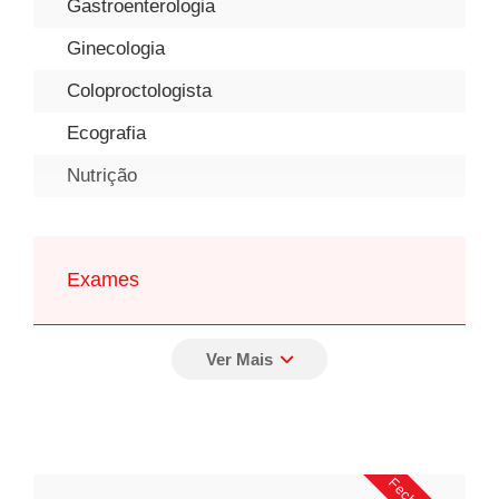
Gastroenterologia
Ginecologia
Coloproctologista
Ecografia
Nutrição
Exames
Retossigmoidoscopia
Ecografia
Ultrassonografia
PH Metria e Manometria