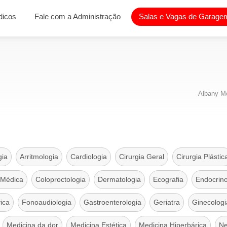
dicos
Fale com a Administração
Salas e Vagas de Garagem
Albany Me
gia
Arritmologia
Cardiologia
Cirurgia Geral
Cirurgia Plástic
 Médica
Coloproctologia
Dermatologia
Ecografia
Endocrino
vica
Fonoaudiologia
Gastroenterologia
Geriatra
Ginecologi
Medicina da dor
Medicina Estética
Medicina Hiperbárica
Ne