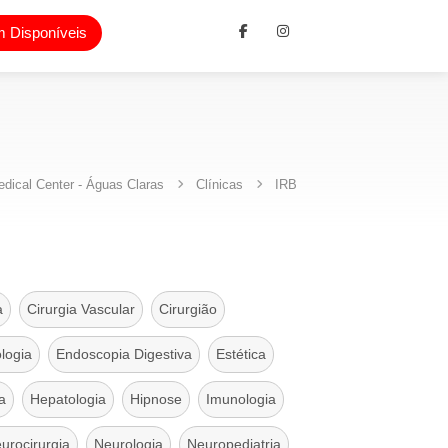
 Disponíveis
dical Center - Águas Claras
Clínicas
IRB
a
Cirurgia Vascular
Cirurgião
logia
Endoscopia Digestiva
Estética
a
Hepatologia
Hipnose
Imunologia
urocirurgia
Neurologia
Neuropediatria