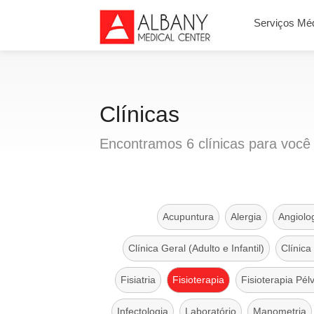
Serviços Mé
Clínicas
Encontramos
6
clínicas
para você
Acupuntura
Alergia
Angiolo
Clínica Geral (Adulto e Infantil)
Clínica
Fisiatria
Fisioterapia
Fisioterapia Pél
Infectologia
Laboratório
Manometria