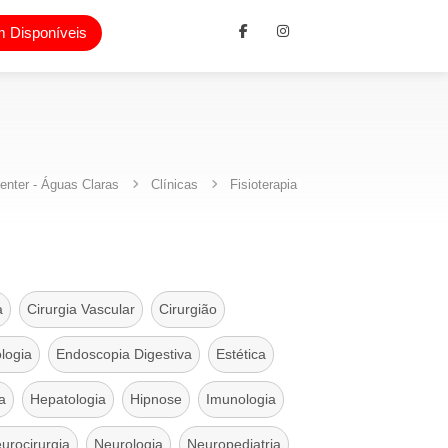
 Disponíveis
enter - Águas Claras
Clínicas
Fisioterapia
a
Cirurgia Vascular
Cirurgião
logia
Endoscopia Digestiva
Estética
a
Hepatologia
Hipnose
Imunologia
urocirurgia
Neurologia
Neuropediatria