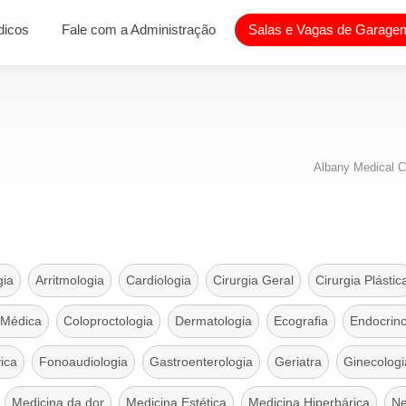
dicos
Fale com a Administração
Salas e Vagas de Garagem
Albany Medical C
gia
Arritmologia
Cardiologia
Cirurgia Geral
Cirurgia Plástic
 Médica
Coloproctologia
Dermatologia
Ecografia
Endocrino
vica
Fonoaudiologia
Gastroenterologia
Geriatra
Ginecologi
Medicina da dor
Medicina Estética
Medicina Hiperbárica
Ne