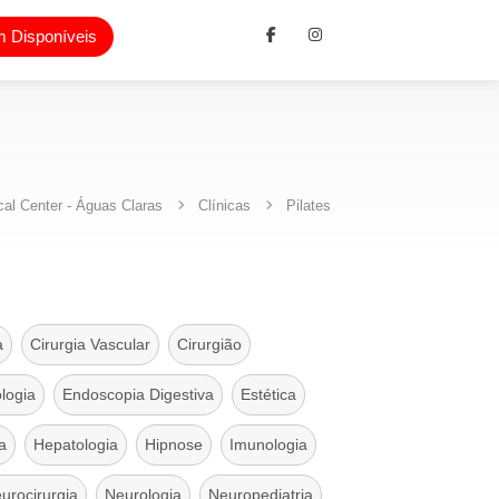
 Disponíveis
al Center - Águas Claras
Clínicas
Pilates
a
Cirurgia Vascular
Cirurgião
logia
Endoscopia Digestiva
Estética
a
Hepatologia
Hipnose
Imunologia
urocirurgia
Neurologia
Neuropediatria