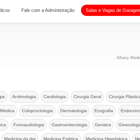
dicos
Fale com a Administração
Salas e Vagas de Garagem
Albany Medic
gia
Arritmologia
Cardiologia
Cirurgia Geral
Cirurgia Plástic
 Médica
Coloproctologia
Dermatologia
Ecografia
Endocrino
vica
Fonoaudiologia
Gastroenterologia
Geriatra
Ginecologi
Medicina da dor
Medicina Estética
Medicina Hiperbárica
Ne