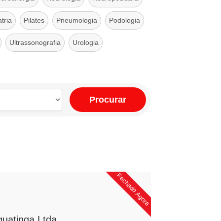
tria
Pilates
Pneumologia
Podologia
Ultrassonografia
Urologia
Procurar
Fechado Agora
guatinga Ltda