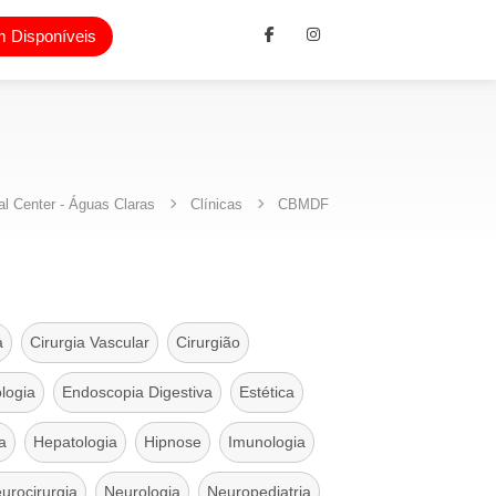
 Disponíveis
l Center - Águas Claras
Clínicas
CBMDF
a
Cirurgia Vascular
Cirurgião
logia
Endoscopia Digestiva
Estética
a
Hepatologia
Hipnose
Imunologia
urocirurgia
Neurologia
Neuropediatria