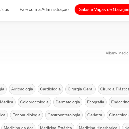
dicos
Fale com a Administração
Salas e Vagas de Garagem
Albany Medica
gia
Arritmologia
Cardiologia
Cirurgia Geral
Cirurgia Plástic
 Médica
Coloproctologia
Dermatologia
Ecografia
Endocrino
vica
Fonoaudiologia
Gastroenterologia
Geriatra
Ginecologi
Medicina da dor
Medicina Estética
Medicina Hiperbárica
Ne