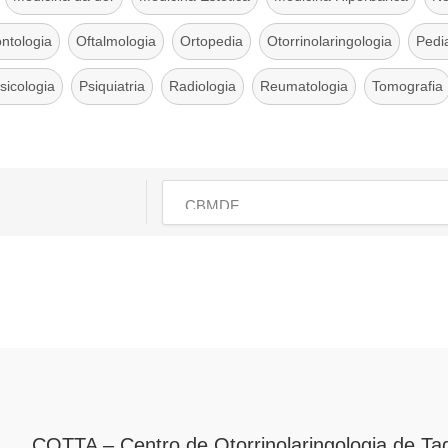
ntologia
Oftalmologia
Ortopedia
Otorrinolaringologia
Pedia
sicologia
Psiquiatria
Radiologia
Reumatologia
Tomografia
COTTA – Centro de Otorrinolaringologia de Ta