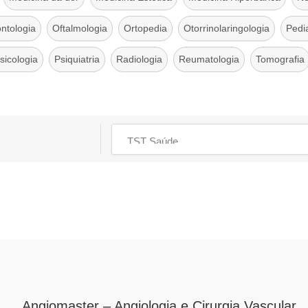
ntologia
Oftalmologia
Ortopedia
Otorrinolaringologia
Pedia
sicologia
Psiquiatria
Radiologia
Reumatologia
Tomografia
Angiomaster – Angiologia e Cirurgia Vascular