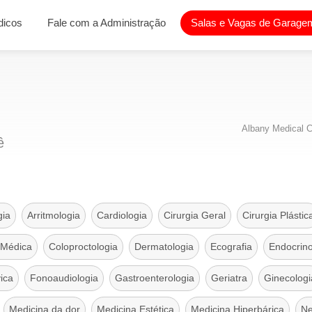
dicos
Fale com a Administração
Salas e Vagas de Garagem
Albany Medical C
ê
gia
Arritmologia
Cardiologia
Cirurgia Geral
Cirurgia Plástic
 Médica
Coloproctologia
Dermatologia
Ecografia
Endocrino
vica
Fonoaudiologia
Gastroenterologia
Geriatra
Ginecologi
Medicina da dor
Medicina Estética
Medicina Hiperbárica
Ne