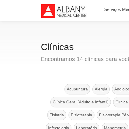
Serviços Mé
Clínicas
Encontramos
14
clínicas
para voc
Acupuntura
Alergia
Angiolo
Clínica Geral (Adulto e Infantil)
Clínica
Fisiatria
Fisioterapia
Fisioterapia Pél
Infectologia
Laboratório
Manometria