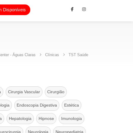
 Disponíveis
enter - Águas Claras
Clínicas
TST Saúde
a
Cirurgia Vascular
Cirurgião
logia
Endoscopia Digestiva
Estética
a
Hepatologia
Hipnose
Imunologia
urocirurgia
Neurologia
Neuropediatria